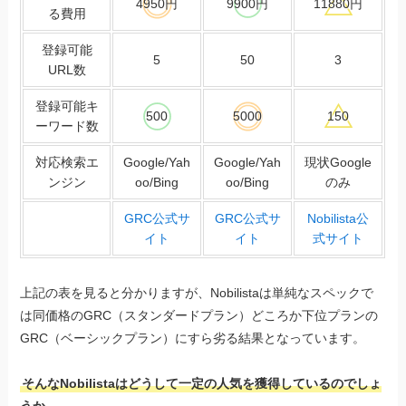
4950円
9900円
11880円
る費用
登録可能
5
50
3
URL数
登録可能キ
500
5000
150
ーワード数
対応検索エ
Google/Yah
Google/Yah
現状Google
ンジン
oo/Bing
oo/Bing
のみ
GRC公式サ
GRC公式サ
Nobilista公
イト
イト
式サイト
上記の表を見ると分かりますが、Nobilistaは単純なスペックで
は同価格のGRC（スタンダードプラン）どころか下位プランの
GRC（ベーシックプラン）にすら劣る結果となっています。
そんなNobilistaはどうして一定の人気を獲得しているのでしょ
うか。