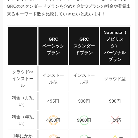
GRCのスタンダードプランを含めた合計3プランの料金や登録出
来るキーワード数を比較していきたいと思います！
Nobilista（
GRC
GRC
ノビリス
ベーシック
スタンダー
タ）
プラン
ドプラン
パーソナル
プラン
クラウドor
インストー
インストー
インストー
クラウド型
ル型
ル型
ル
料金（月払
495円
990円
990円
い）
料金（年払
4950円
9900円
非対応
い）
1年にかか