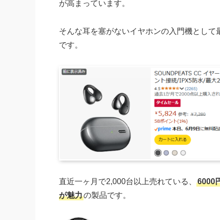
が高まっています。
そんな耳を塞がないイヤホンの入門機として
です。
直近一ヶ月で2,000台以上売れている、
600
が魅力
の製品です。