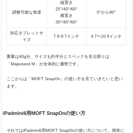
縦置き
25°/40°/60°
調整可能な角度
0°から90°
横置き
30°/40°/60°
対応タブレットサ
7.9-9.7インチ
4.7〜10.9インチ
イズ
重量は40g分、サイズも約半分とスペックを見る限りは
「Majextand M」が全体的に優勢です。
ここからは「MOFT SnapOn」の使い方を見ていきたいと思い
ます。
iPadmini6用MOFT SnapOnの使い方
それではiPadmini6用MOFT SnapOnの使い方について、簡単に