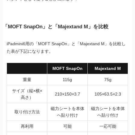
「MOFT SnapOn」と「Majextand M」を比較
iPadmini6用の「MOFT SnapOn」と「Majextand M」を比較し
た表が下記になります。
MOFT SnapOn
Majextand M
重量
115g
75g
サイズ（縦×横×
210×150×3.7
105×63.5×2.3
高さ）
磁力シートを本体
磁力シートを本体
取り付け方法
へ貼り付け
へ貼り付け
再利用
可能
一応可能