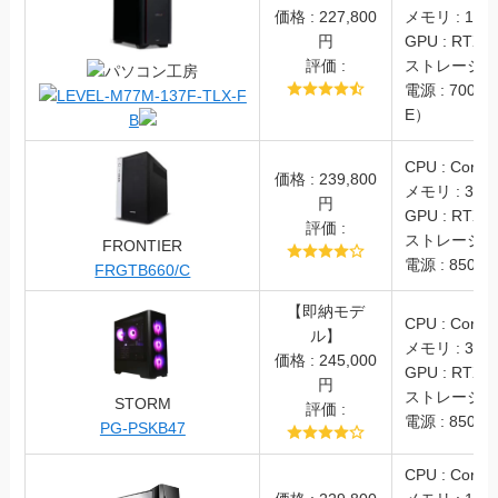
価格 :
227,800
メモリ : 16GB
円
GPU : RTX4
評価 :
ストレージ : S
パソコン工房
電源 : 700W
LEVEL-M77M-137F-TLX-F
E）
B
CPU : Core i
価格 : 239,800
メモリ : 32G
円
GPU : RTX30
評価 :
ストレージ : S
FRONTIER
電源 : 850W 
FRGTB660/C
【即納モデ
CPU : Core i
ル】
メモリ : 32G
価格 : 245,000
GPU : RTX4
円
ストレージ : S
STORM
評価 :
電源 : 850W(
PG-PSKB47
CPU : Core i