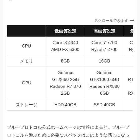
スクロールできます
低画質設定
高画質設定
最高
Core i3 4340
Core i7 7700
Core
CPU
AMD FX-6300
Ryzen7 2700
Ryze
メモリ
8GB
16GB
Geforce
Geforce
G
GTX660 2GB
GTX1060 6GB
RTX2
GPU
Radeon R7 370
Radeon RX580
R
2GB
8GB
RX57
ストレージ
HDD 40GB
SSD 40GB
SS
ブループロトコル公式ホームページの情報によると、ブループ
ロトコルを遊ぶために必要なスペックはこのような感じになっ