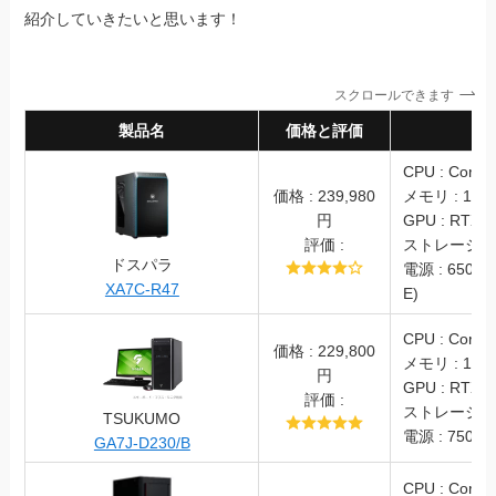
紹介していきたいと思います！
スクロールできます
製品名
価格と評価
スペ
CPU : Core i
価格 : 239,980
メモリ : 16G
円
GPU : RTX4
評価 :
ストレージ : S
ドスパラ
電源 : 650W 
XA7C-R47
E)
CPU : Core i
価格 : 229,800
メモリ : 16G
円
GPU : RTX4
評価 :
ストレージ : S
TSUKUMO
電源 : 750W(
GA7J-D230/B
CPU : Core i