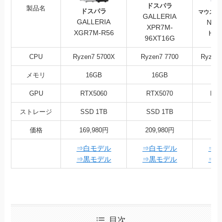
ドスパラ
製品名
ドスパラ
マウスコ
GALLERIA
GALLERIA
NEX
XPR7M-
XGR7M-R56
HD-
96XT16G
CPU
Ryzen7 5700X
Ryzen7 7700
Ryzen
メモリ
16GB
16GB
3
GPU
RTX5060
RTX5070
RX9
ストレージ
SSD 1TB
SSD 1TB
SS
価格
169,980円
209,980円
32
⇒白モデル
⇒白モデル
⇒
⇒黒モデル
⇒黒モデル
⇒
目次