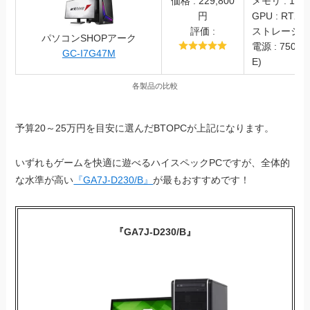
価格 : 229,800
メモリ : 16G
円
GPU : RTX4
評価 :
ストレージ : S
パソコンSHOPアーク
電源 : 750W 
GC-I7G47M
E)
各製品の比較
予算20～25万円を目安に選んだBTOPCが上記になります。
いずれもゲームを快適に遊べるハイスペックPCですが、全体的
な水準が高い
『GA7J-D230/B』
が最もおすすめです！
『GA7J-D230/B』