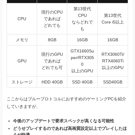
第13世代
現行のCPU
CPU
第13世代
CPU
であれば
ならどれで
Core i5以上
どれでも
も
メモリ
8GB
16GB
16GB
GTX1660Su
現行のGPU
RTX3060Ti/
per/RTX305
GPU
であれば
RTX4060Ti
0
どれでも可
以上のGPU
以上のGPU
ストレージ
HDD 40GB
SSD 40GB
SSD40GB
ここからはブループロトコルにおすすめのゲーミングPCを紹介
していきますが、
今後のアップデートで要求スペックが高くなる可能性
どうせプレイするのであれば高画質設定以上でプレイしたほ
うが快適