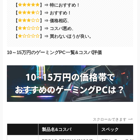
【
】⇒ 特におすすめ！
【
】⇒ おすすめ！
【
】⇒ 価格相応
。
【
】⇒ コスパ悪め
。
【
】⇒ 買わないほうが良い。
10～15万円のゲーミングPC一覧&コスパ評価
スクロールできます
製品名&コスパ
スペック