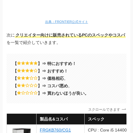
出典：FRONTIER公式サイト
次に
クリエイター向けに販売されているPCのスペックやコスパ
を一覧で紹介していきます。
【
】⇒ 特におすすめ！
【
】⇒ おすすめ！
【
】⇒ 価格相応
。
【
】⇒ コスパ悪め
。
【
】⇒ 買わないほうが良い。
スクロールできます
製品名&コスパ
スペック
FRGKB760/CG1
CPU : Core i5 14400F