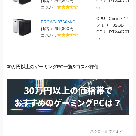
価格：299,800円
GPU : RTX4070Ti S
コスパ :
er
CPU : Core i7 1470
FRGAG-B760M/C
メモリ : 32GB
価格：299,800円
GPU : RTX4070Ti S
コスパ :
er
30万円以上のゲーミングPC一覧&コスパ評価
スクロールできます