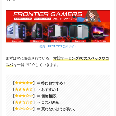
出典：FRONTIER公式サイト
まずは常に販売されている、
常設ゲーミングPCのスペックやコ
スパ
を一覧で紹介していきます。
【
】⇒ 特におすすめ！
【
】⇒ おすすめ！
【
】⇒ 価格相応
。
【
】⇒ コスパ悪め
。
【
】⇒ 買わないほうが良い。