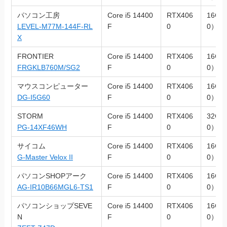
パソコン工房
Core i5 14400
RTX406
16GB
LEVEL-M77M-144F-RL
F
0
0）
X
FRONTIER
Core i5 14400
RTX406
16GB
FRGKLB760M/SG2
F
0
0）
マウスコンピューター
Core i5 14400
RTX406
16GB
DG-I5G60
F
0
0）
STORM
Core i5 14400
RTX406
32GB
PG-14XF46WH
F
0
0）
サイコム
Core i5 14400
RTX406
16GB
G-Master Velox II
F
0
0）
パソコンSHOPアーク
Core i5 14400
RTX406
16GB
AG-IR10B66MGL6-TS1
F
0
0）
パソコンショップSEVE
Core i5 14400
RTX406
16GB
N
F
0
0）