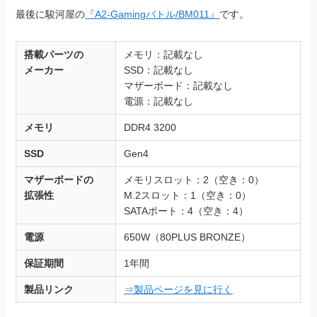
最後に駿河屋の
『A2-Gamingバトル/BM011』
です。
搭載パーツの
メモリ：記載なし
メーカー
SSD：記載なし
マザーボード：記載なし
電源：記載なし
メモリ
DDR4 3200
SSD
Gen4
マザーボードの
メモリスロット：2（空き：0）
拡張性
M.2スロット：1（空き：0）
SATAポート：4（空き：4）
電源
650W（80PLUS BRONZE）
保証期間
1年間
製品リンク
⇒製品ページを見に行く