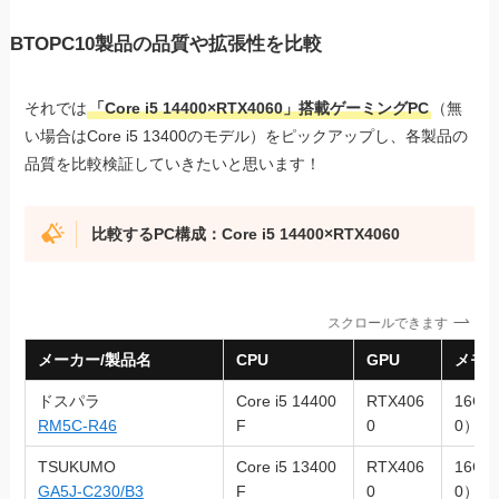
BTOPC10製品の品質や拡張性を比較
それでは
「Core i5 14400×RTX4060」搭載ゲーミングPC
（無
い場合はCore i5 13400のモデル）をピックアップし、各製品の
品質を比較検証していきたいと思います！
比較するPC構成：Core i5 14400×RTX4060
スクロールできます
メーカー/製品名
CPU
GPU
メモ
ドスパラ
Core i5 14400
RTX406
16GB
RM5C-R46
F
0
0）
TSUKUMO
Core i5 13400
RTX406
16GB
GA5J-C230/B3
F
0
0）