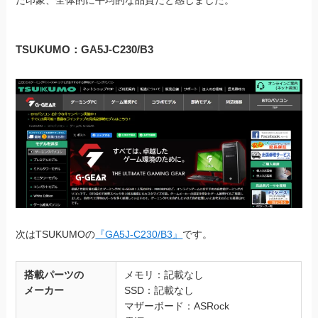
た印象、全体的に平均的な品質だと感じました。
TSUKUMO：
GA5J-C230/B3
次はTSUKUMOの
『GA5J-C230/B3』
です。
搭載パーツの
メモリ：記載なし
メーカー
SSD：記載なし
マザーボード：ASRock