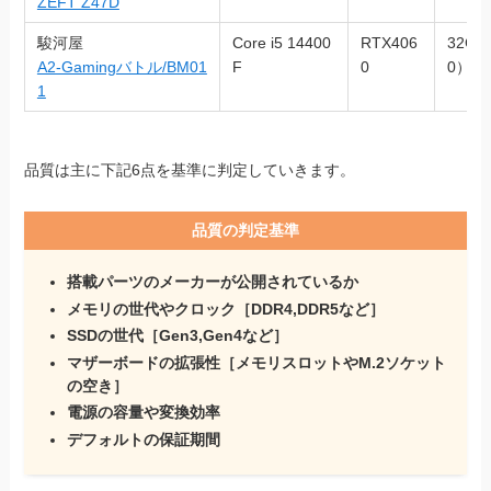
ZEFT Z47D
駿河屋
Core i5 14400
RTX406
32GB
A2-Gamingバトル/BM01
F
0
0）
1
品質は主に下記6点を基準に判定していきます。
品質の判定基準
搭載パーツのメーカーが公開されているか
メモリの世代やクロック［DDR4,DDR5など］
SSDの世代［Gen3,Gen4など］
マザーボードの拡張性［メモリスロットやM.2ソケット
の空き］
電源の容量や変換効率
デフォルトの保証期間