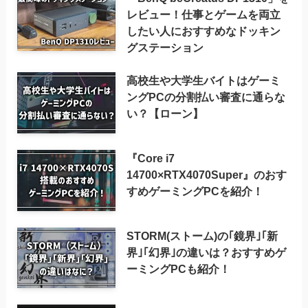
レビュー！仕事とゲームを両立
したい人におすすめなドッキン
グステーション
高校生や大学生バイトはゲーミ
ングPCの分割払い審査に通らな
い？【ローン】
『Core i7
14700×RTX4070Super』のおす
すめゲーミングPCを紹介！
STORM(ストーム)の｢鏡界｣｢新
界｣｢幻界｣の違いは？おすすめゲ
ーミングPCも紹介！