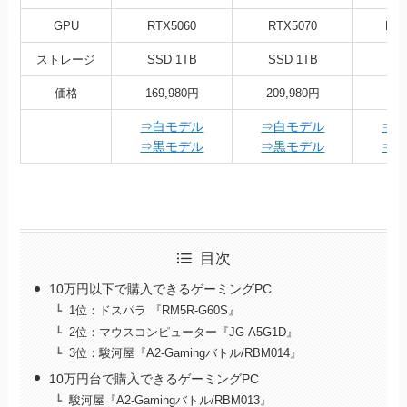
GPU
RTX5060
RTX5070
RX9
ストレージ
SSD 1TB
SSD 1TB
SS
価格
169,980円
209,980円
32
⇒白モデル
⇒白モデル
⇒
⇒黒モデル
⇒黒モデル
⇒
目次
10万円以下で購入できるゲーミングPC
1位：ドスパラ 『RM5R-G60S』
2位：マウスコンピューター『JG-A5G1D』
3位：駿河屋『A2-Gamingバトル/RBM014』
10万円台で購入できるゲーミングPC
駿河屋『A2-Gamingバトル/RBM013』