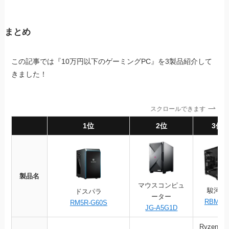
まとめ
この記事では『10万円以下のゲーミングPC』を3製品紹介して
きました！
スクロールできます
1位
2位
3位
製品名
マウスコンピュ
駿河屋
ドスパラ
ーター
RBM01
RM5R-G60S
JG-A5G1D
Ryzen5 4