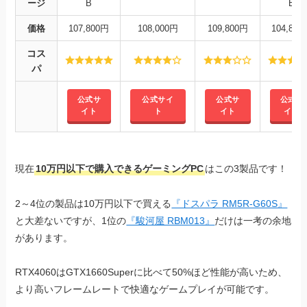
ージ
B
B
価格
107,800円
108,000円
109,800円
104,80
コス
パ
公式サ
公式サイ
公式サ
公式サ
イト
ト
イト
イト
現在
10万円以下で購入できるゲーミングPC
はこの3製品です！
2～4位の製品は10万円以下で買える
『ドスパラ RM5R-G60S』
と大差ないですが、1位の
『駿河屋 RBM013』
だけは一考の余地
があります。
RTX4060はGTX1660Superに比べて50%ほど性能が高いため、
より高いフレームレートで快適なゲームプレイが可能です。