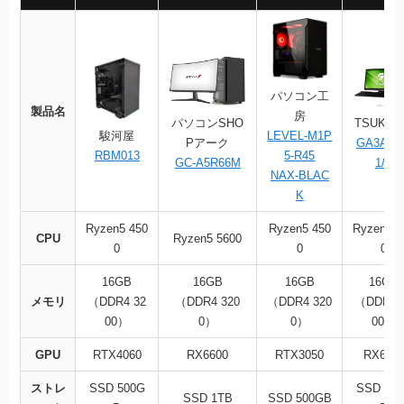
パソコン工
製品名
房
TSUKU
パソコンSHO
LEVEL-M1P
駿河屋
GA3A-A
Pアーク
5-R45
RBM013
1/B
GC-A5R66M
NAX-BLAC
K
Ryzen5 450
Ryzen5 450
Ryzen3 4
CPU
Ryzen5 5600
0
0
0
16GB
16GB
16GB
16GB
メモリ
（DDR4 32
（DDR4 320
（DDR4 320
（DDR4 
00）
0）
0）
00）
GPU
RTX4060
RX6600
RTX3050
RX640
ストレ
SSD 500G
SSD 50
SSD 1TB
SSD 500GB