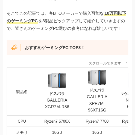
そこでこの記事では、各BTOメーカーで購入可能な
10万円以下
のゲーミングPC
を3製品ピックアップして紹介していきますの
で、皆さんのゲーミングPC選びの参考になれば嬉しいです！
おすすめゲーミングPC TOP3！
スクロールできます
ドスパラ
製品名
ドスパラ
マウスコ
GALLERIA
GALLERIA
NEX
XPR7M-
XGR7M-R56
HD-
96XT16G
CPU
Ryzen7 5700X
Ryzen7 7700
Ryzen
メモリ
16GB
16GB
3