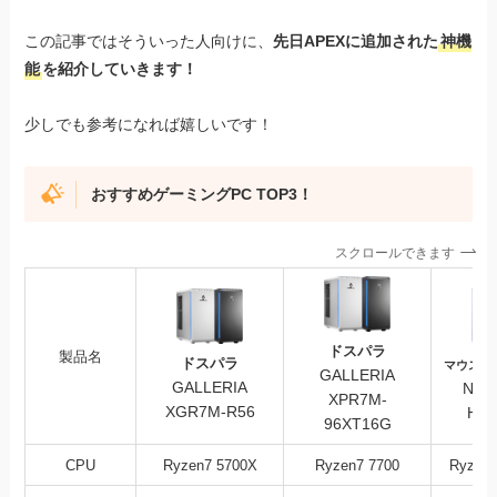
この記事ではそういった人向けに、
先日APEXに追加された
神機
能
を紹介していきます！
少しでも参考になれば嬉しいです！
おすすめゲーミングPC TOP3！
スクロールできます
ドスパラ
製品名
ドスパラ
マウスコ
GALLERIA
GALLERIA
NEX
XPR7M-
XGR7M-R56
HD-
96XT16G
CPU
Ryzen7 5700X
Ryzen7 7700
Ryzen