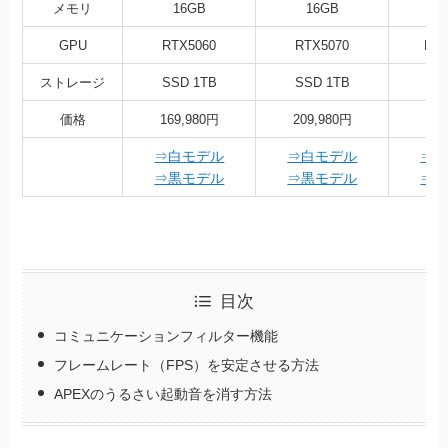
メモリ
16GB
16GB
3
GPU
RTX5060
RTX5070
RX9
ストレージ
SSD 1TB
SSD 1TB
SS
価格
169,980円
209,980円
32
⇒白モデル
⇒白モデル
⇒
⇒黒モデル
⇒黒モデル
⇒
目次
コミュニケーションフィルター機能
フレームレート（FPS）を安定させる方法
APEXのうるさい起動音を消す方法