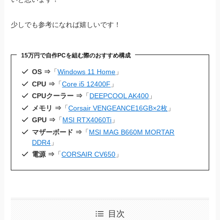
少しでも参考になれば嬉しいです！
15万円で自作PCを組む際のおすすめ構成
OS ⇒
「
Windows 11 Home
」
CPU ⇒
「
Core i5 12400F
」
CPUクーラー ⇒
「
DEEPCOOL AK400
」
メモリ ⇒
「
Corsair VENGEANCE
16GB×2枚
」
GPU ⇒
「
MSI RTX4060Ti
」
マザーボード ⇒
「
MSI MAG B660M MORTAR
DDR4
」
電源 ⇒
「
CORSAIR CV650
」
目次