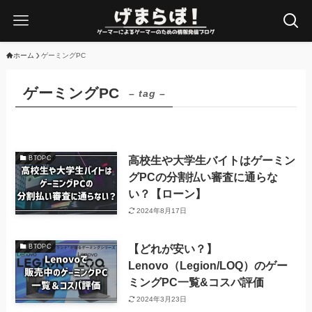
ホーム
ゲーミングPC
ゲーミングPC
– tag –
高校生や大学生バイトはゲーミン
BTOPC
グPCの分割払い審査に通らな
い？【ローン】
2024年8月17日
【どれが安い？】
BTOPC
Lenovo（Legion/LOQ）のゲー
ミングPC一覧&コスパ評価
2024年3月23日