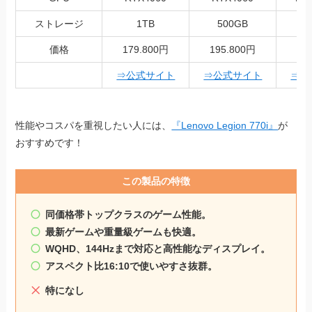
ストレージ
1TB
500GB
価格
179.800円
195.800円
18
⇒公式サイト
⇒公式サイト
⇒公
性能やコスパを重視したい人には、
『Lenovo Legion 770i』
が
おすすめです！
この製品の特徴
同価格帯トップクラスのゲーム性能。
最新ゲームや重量級ゲームも快適。
WQHD、144Hzまで対応と高性能なディスプレイ。
アスペクト比16:10で使いやすさ抜群。
特になし