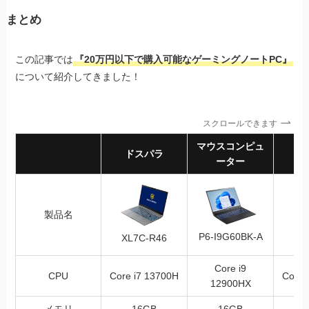
まとめ
この記事では
『20万円以下で購入可能なゲーミングノートPC』
について紹介してきました！
スクロールできます
マウスコンピュ
ドスパラ
ーター
製品名
Ka
P6-I9G60BK-A
XL7C-R46
Core i9
CPU
Core i7 13700H
Core 
12900HX
メモリ
16GB
16GB