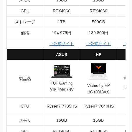
GPU
RTX4060
RTX4060
RT
ストレージ
1TB
500GB
価格
194.979円
189.800円
18
⇒公式サイト
⇒公式サイト
⇒公
ASUS
HP
L
製品名
TUF Gaming
Victus by HP
Leg
A15 FA507NV
16-s0013AX
C
CPU
Ryzen7 7735HS
Ryzen7 7840HS
12
メモリ
16GB
16GB
GPU
RTX4060
RTX4060
RTX