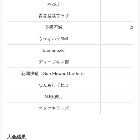
やゆよ
青森盆栽プラザ
英吸不滅
エク
ウサギパイSML
bamboozle
ディープキス部
花園快晴（Sun Flower Garden）
なんもしてねぇ
ラ
NJ夜神月
オタクキラーズ
大会結果