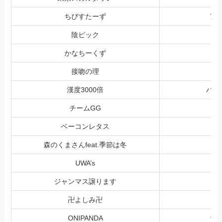
ちびすたーず
ア
陰ピック
かなちーくず
接吻の理
漢度3000倍
バー
チームGG
ベーコンレタス
森のくまさんfeat.季節は冬
UWA’s
ジャンマス譲ります
獅
卍よしみ卍
ONIPANDA
ラ