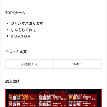
TOP3チーム
ジャンマス譲ります
なんもしてねぇ
BIG☆STAR
モストキル賞
久檻夜くぅ
16キル
総合成績