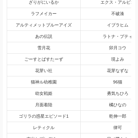
ざりがにいるか
エクス・アルビオ
ラフメイカー
不破湊
アルティメットブルーアイズ
イブラヒム
あの伝説
ラトナ・プティ
雪月花
卯月コウ
ごーすとばすたーず
現よみ
花芽い社
花芽なずな
猫神ル幼稚園
96猫
幼女戦姫
勇気ちひろ
月面着陸
橘ひなの
ゴリラの惑星エピソード1
乾伸一郎
レティクル
律可