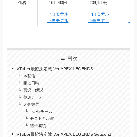
価格
169,980円
209,980円
32
⇒白モデル
⇒白モデル
⇒
⇒黒モデル
⇒黒モデル
⇒
目次
VTuber最協決定戦 Ver.APEX LEGENDS
本配信
開催日時
実況・解説
参加チーム
大会結果
TOP3チーム
モストキル賞
総合成績
VTuber最協決定戦 Ver.APEX LEGENDS Season2