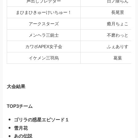
声出しプレデター
日ノ隈らん
まひまひきゅーけいちゅー！
長尾景
アークスターズ
癒月ちょこ
メンヘラ三銃士
不磨わっと
カワボAPEX女子会
ふぇありす
イケメン三羽烏
葛葉
大会結果
TOP3チーム
ゴリラの惑星エピソード１
雪月花
あの伝説