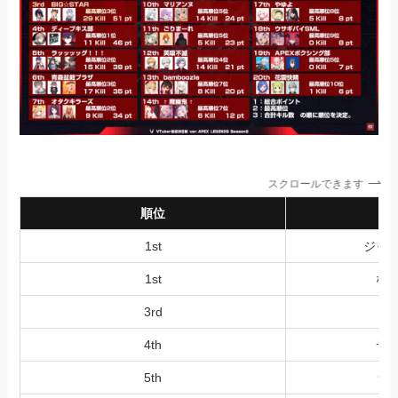
スクロールできます
順位
1st
ジャ
1st
な
3rd
B
4th
デ
5th
ラッ