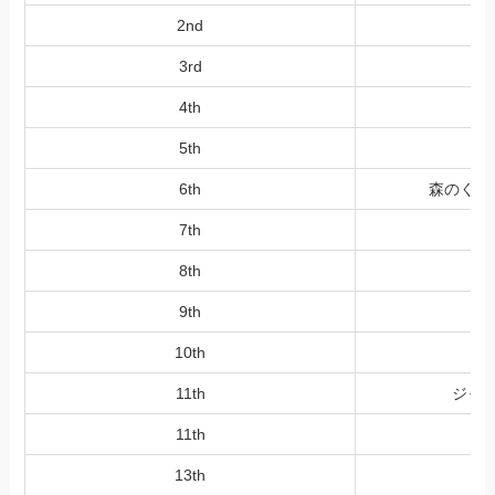
2nd
漢
3rd
か
4th
5th
ち
6th
森のくまさ
7th
8th
9th
10th
11th
ジャ
11th
M
13th
O