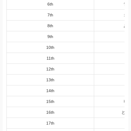
6th
青
7th
オ
8th
あ
9th
10th
11th
12th
13th
b
14th
15th
乾
16th
とー
17th