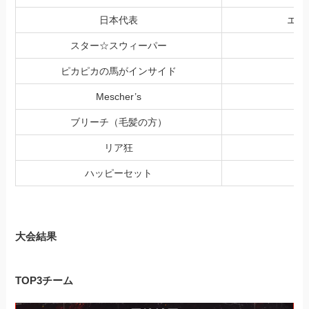
日本代表
エク
スター☆スウィーパー
ピカピカの馬がインサイド
天
Mescher’s
ブリーチ（毛髪の方）
リア狂
ハッピーセット
大会結果
TOP3チーム