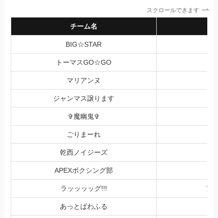
スクロールできます
チーム名
BIG☆STAR
一
トーマスGO☆GO
マリアンヌ
ジャンマス譲ります
獅
✞魔幽鬼✞
ごりまーれ
乾西ノイジーズ
APEXボクシング部
ラッッッッグ!!!
ア
あっとぱわふる