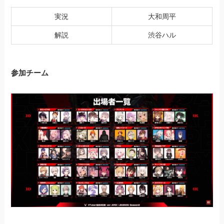
実況
大和周平
解説
渋谷ハル
参加チーム