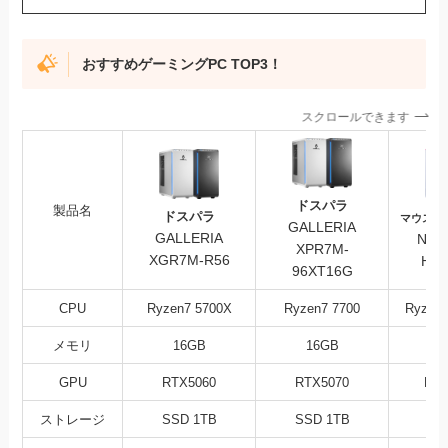
おすすめゲーミングPC TOP3！
スクロールできます
ドスパラ
製品名
ドスパラ
マウスコ
GALLERIA
GALLERIA
NEX
XPR7M-
XGR7M-R56
HD-
96XT16G
CPU
Ryzen7 5700X
Ryzen7 7700
Ryzen
メモリ
16GB
16GB
3
GPU
RTX5060
RTX5070
RX9
ストレージ
SSD 1TB
SSD 1TB
SS