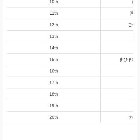
10th
ぱ
11th
声出
12th
ごー
13th
ア
14th
猫
15th
まひまひ
16th
17th
18th
ラ
19th
20th
カワボ