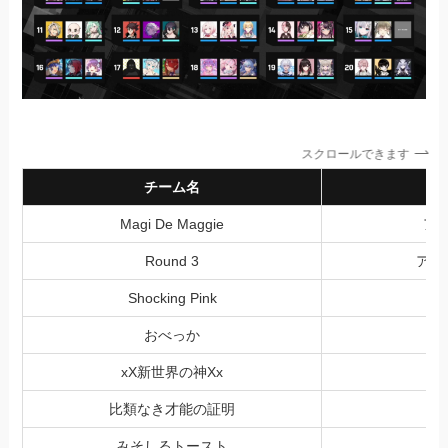
スクロールできます
チーム名
Magi De Maggie
ア
Round 3
アル
Shocking Pink
一
おべっか
xX新世界の神Xx
比類なき才能の証明
みそしるトースト