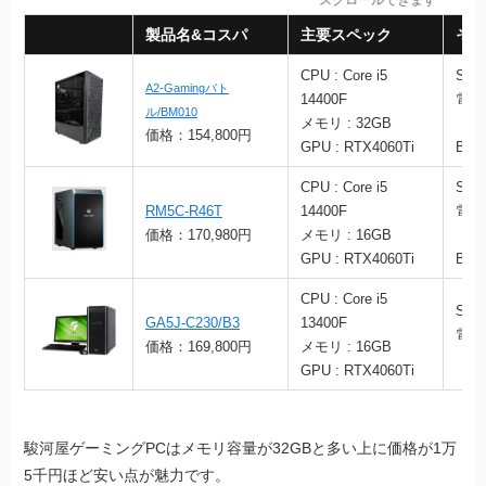
製品名&コスパ
主要スペック
その
CPU : Core i5
SSD
A2-Gamingバト
14400F
電源
ル/BM010
メモリ : 32GB
（80
価格：154,800円
GPU : RTX4060Ti
BR
CPU : Core i5
SSD
RM5C-R46T
14400F
電源
価格：170,980円
メモリ : 16GB
（80
GPU : RTX4060Ti
BR
CPU : Core i5
SSD
GA5J-C230/B3
13400F
電源
価格：169,800円
メモリ : 16GB
（80
GPU : RTX4060Ti
駿河屋ゲーミングPCはメモリ容量が32GBと多い上に価格が1万
5千円ほど安い点が魅力です。