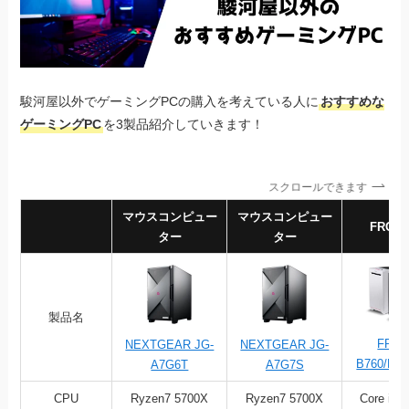
駿河屋以外でゲーミングPCの購入を考えている人に
おすすめな
ゲーミングPC
を3製品紹介していきます！
スクロールできます
マウスコンピュー
マウスコンピュー
FRONT
ター
ター
製品名
FRGA
NEXTGEAR JG-
NEXTGEAR JG-
B760/M1
A7G6T
A7G7S
CPU
Ryzen7 5700X
Ryzen7 5700X
Core i7 