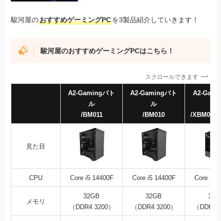
駿河屋の
おすすめゲーミングPC
を3製品紹介していきます！
駿河屋のおすすめゲーミングPCはこちら！
スクロールできます
A2-Gamingバト
A2-Gamingバト
A2-Gam
ル
ル
ル
/BM011
/BM010
/XBM006S
見た目
CPU
Core i5 14400F
Core i5 14400F
Core i7 
32GB
32GB
32G
メモリ
（DDR4 3200）
（DDR4 3200）
（DDR4 