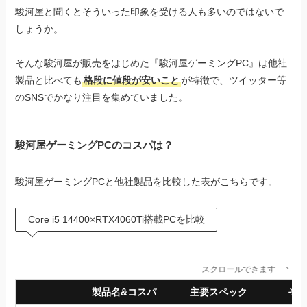
駿河屋と聞くとそういった印象を受ける人も多いのではないで
しょうか。
そんな駿河屋が販売をはじめた『駿河屋ゲーミングPC』は他社
製品と比べても
格段に値段が安いこと
が特徴で、ツイッター等
のSNSでかなり注目を集めていました。
駿河屋ゲーミングPCのコスパは？
駿河屋ゲーミングPCと他社製品を比較した表がこちらです。
Core i5 14400×RTX4060Ti搭載PCを比較
スクロールできます
製品名&コスパ
主要スペック
その