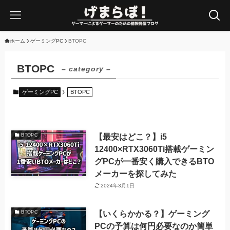
ホーム
ゲーミングPC
BTOPC
BTOPC
– category –
ゲーミングPC
BTOPC
【最安はどこ？】i5
BTOPC
12400×RTX3060Ti搭載ゲーミン
グPCが一番安く購入できるBTO
メーカーを探してみた
2024年3月1日
【いくらかかる？】ゲーミング
BTOPC
PCの予算は何円必要なのか簡単