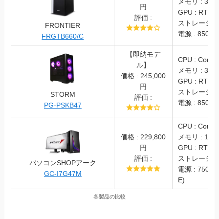
メモリ : 32G
円
GPU : RTX30
評価 :
ストレージ : S
FRONTIER
電源 : 850W 
FRGTB660/C
【即納モデ
CPU : Core i
ル】
メモリ : 32G
価格 : 245,000
GPU : RTX4
円
ストレージ : S
STORM
評価 :
電源 : 850W(
PG-PSKB47
CPU : Core i
価格 : 229,800
メモリ : 16G
円
GPU : RTX4
評価 :
ストレージ : S
パソコンSHOPアーク
電源 : 750W 
GC-I7G47M
E)
各製品の比較