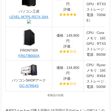
円
GPU : RTX3060
評価 :
ストレージ : SS
パソコン工房
電源 : 700W（8
LEVEL-M7P5-R57X-SAX
E）
CPU : Core i5 
価格 : 149,800
メモリ : 16GB
円
GPU : RTX305
評価 :
ストレージ : SS
FRONTIER
電源 : 850W (8
FRGTB660/A
CPU : Ryzen7 
価格 : 134,800
メモリ : 16GB
円
GPU : RX6400
評価 :
パソコンSHOPアーク
ストレージ : SS
GC-A7R64S
電源 : 500W (8
各製品の比較
各BTOメーカーで購入可能な15万円以下のゲーミングPCはこの