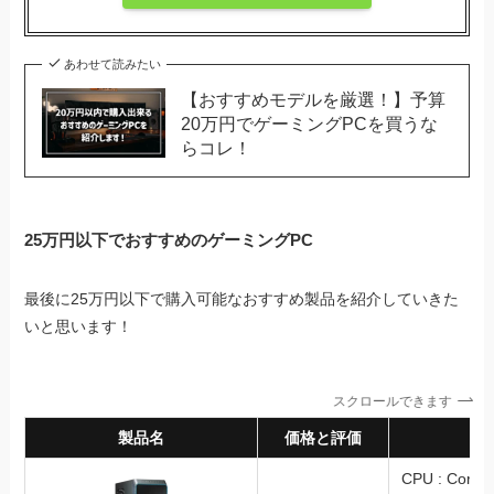
あわせて読みたい
【おすすめモデルを厳選！】予算
20万円でゲーミングPCを買うな
らコレ！
25万円以下でおすすめのゲーミングPC
最後に25万円以下で購入可能なおすすめ製品を紹介していきた
いと思います！
スクロールできます
製品名
価格と評価
スペ
CPU : Core i